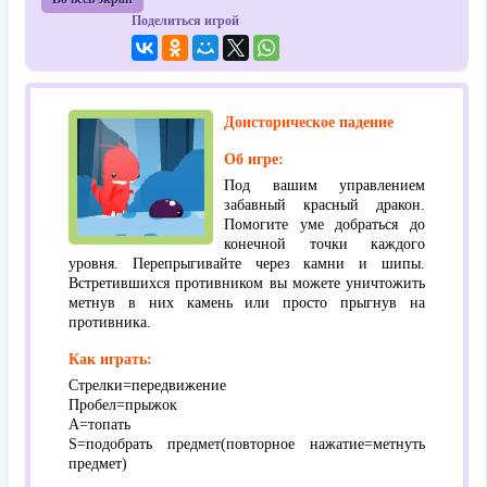
Поделиться игрой
Доисторическое падение
Об игре:
Под вашим управлением
забавный красный дракон.
Помогите уме добраться до
конечной точки каждого
уровня. Перепрыгивайте через камни и шипы.
Встретившихся противником вы можете уничтожить
метнув в них камень или просто прыгнув на
противника.
Как играть:
Стрелки=передвижение
Пробел=прыжок
А=топать
S=подобрать предмет(повторное нажатие=метнуть
предмет)