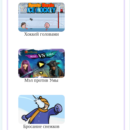
Хоккей головами
Мэл против Умы
Бросание снежков