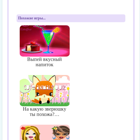
Похожие игры...
Выпей вкусный
напиток
На какую зверюшку
ты похожа?…