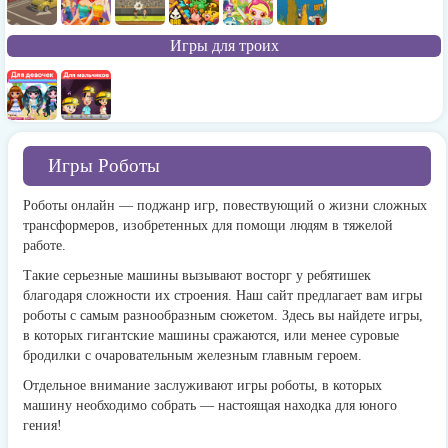
Игры для троих
Игры Роботы
Роботы онлайн — поджанр игр, повествующий о жизни сложных
трансформеров, изобретенных для помощи людям в тяжелой
работе.
Такие серьезные машины вызывают восторг у ребятишек
благодаря сложности их строения. Наш сайт предлагает вам игры
роботы с самым разнообразным сюжетом. Здесь вы найдете игры,
в которых гигантские машины сражаются, или менее суровые
бродилки с очаровательным железным главным героем.
Отдельное внимание заслуживают игры роботы, в которых
машину необходимо собрать — настоящая находка для юного
гения!