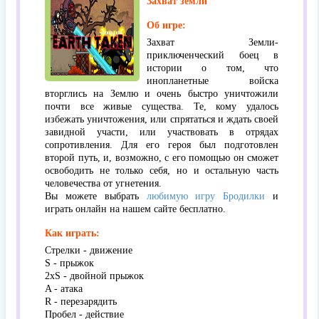
Захват земли
Об игре:
Захват Земли-
приключенческий боец ​​в
истории о том, что
инопланетные войска
вторглись на Землю и очень быстро уничтожили
почти все живые существа. Те, кому удалось
избежать уничтожения, или спрятаться и ждать своей
завидной участи, или участвовать в отрядах
сопротивления. Для его героя был подготовлен
второй путь, и, возможно, с его помощью он сможет
освободить не только себя, но и остальную часть
человечества от угнетения.
Вы можете выбрать
любимую игру Бродилки
и
играть онлайн на нашем сайте бесплатно.
Как играть:
Стрелки - движение
S - прыжок
2xS - двойной прыжок
A - атака
R - перезарядить
Пробел - действие