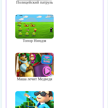
Полицейский патруль
Топор Ниндзя
Маша лечит Медведя