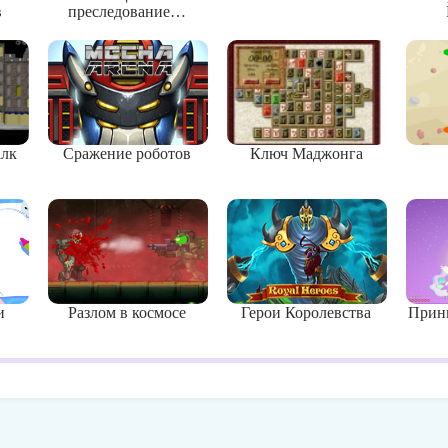
в
преследование…
алк
Сражение роботов
Ключ Маджонга
и
Разлом в космосе
Герои Королевства
Принц