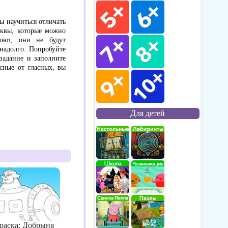
ы научиться отличать
буквы, которые можно
оют, они не будут
 надолго. Попробуйте
 задание и заполните
сные от гласных, вы
Для детей
раска: Добрыня