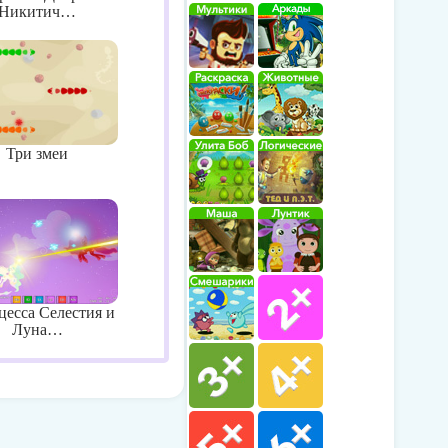
Никитич…
Три змеи
есса Селестия и
Луна…