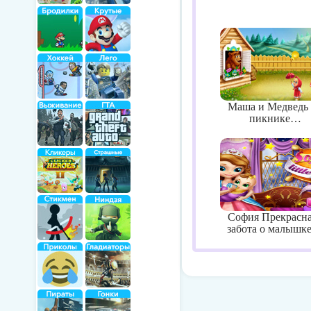
Маша и Медведь
пикнике…
София Прекрасна
забота о малыш