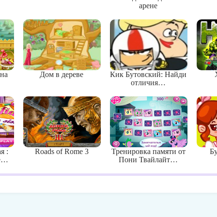
арене
 на
Дом в дереве
Кик Бутовский: Найди
отличия…
я :
Roads of Rome 3
Тренировка памяти от
Б
ке…
Пони Твайлайт…