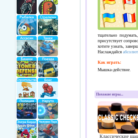
тщательно подумать
присутствует сопров
хотите узнать, завер
Наслаждайся
абсолют
Как играть:
Мышка-действие.
Похожие игры...
Классические ша