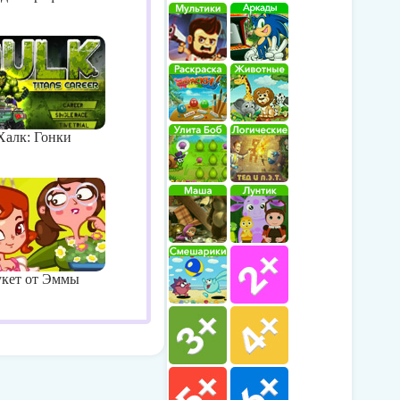
Халк: Гонки
укет от Эммы