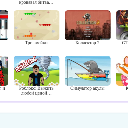
кровавая битва…
Три змейки
Коллектор 2
GT
г и
Роблокс: Выжить
Симулятор акулы
К
любой ценой…