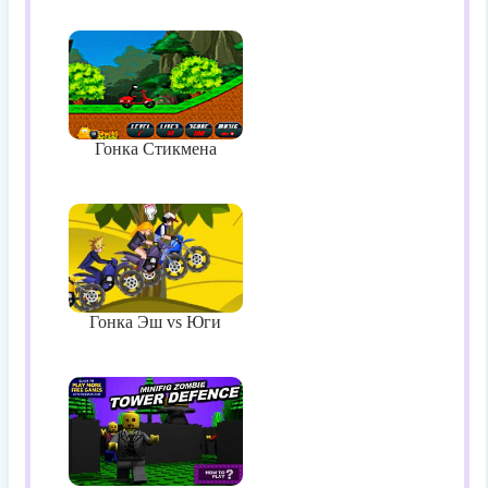
Гонка Стикмена
Гонка Эш vs Юги