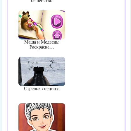
бешенство
Маша и Медведь:
Раскраска…
Стрелок спецназа