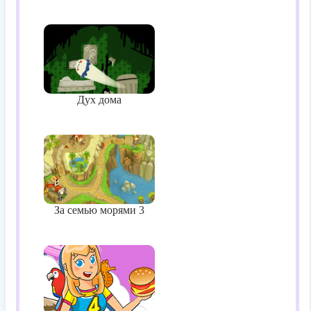
Дух дома
За семью морями 3