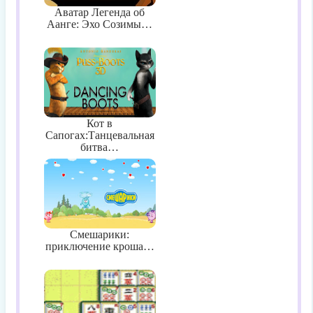
Аватар Легенда об
Аанге: Эхо Созимы…
Кот в
Сапогах:Танцевальная
битва…
Смешарики:
приключение кроша…