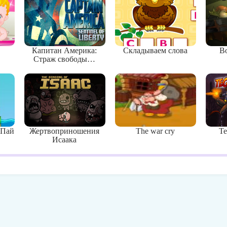
Капитан Америка:
Складываем cлова
Во
Страж свободы…
 Пай
Жертвоприношения
The war cry
Те
Исаака