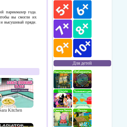
ий парикмахер года.
чтобы вы смогли их
й и высушивай пряди.
Для детей
Sara Kitchen