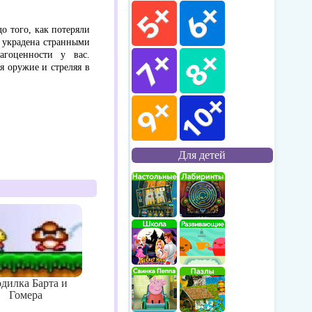
о того, как потеряли
а украдена странными
агоценности у вас.
я оружие и стреляя в
Для детей
дилка Барта и
Гомера