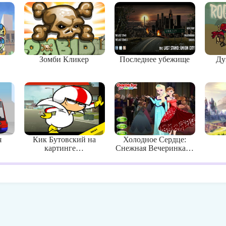
Зомби Кликер
Последнее убежище
Ду
я
Кик Бутовский на
Холодное Сердце:
картинге…
Снежная Вечеринка…