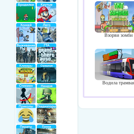
Взорви зомби
Водила трамва