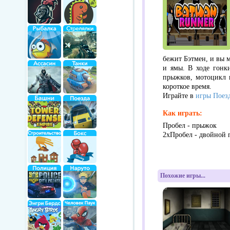
бежит Бэтмен, и вы м
и ямы. В ходе гонк
прыжков, мотоцикл и
короткое время.
Играйте в
игры Поез
Как играть:
Пробел - прыжок
2xПробел - двойной
Похожие игры...