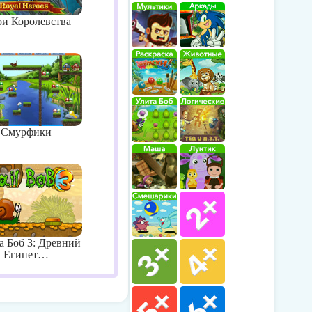
ои Королевства
Смурфики
а Боб 3: Древний
Египет…