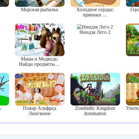
Морская рыбалка
Холодное сердце:
Гер
пряники …
Ниндзя Лего 2
Маша и Медведь:
Найди предметы…
s
Повар Альфред
Zombidle: Kingdom
Улитк
Лингвини
domination