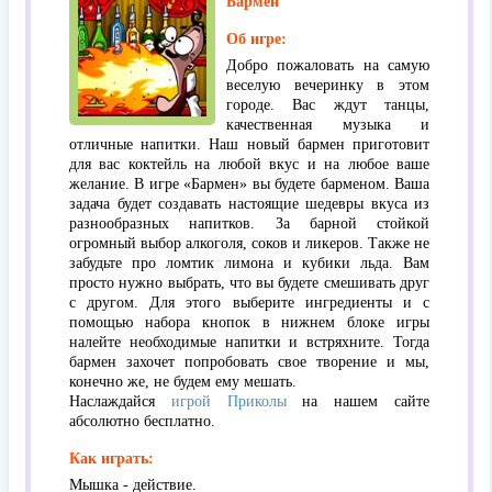
Бармен
Об игре:
Добро пожаловать на самую
веселую вечеринку в этом
городе. Вас ждут танцы,
качественная музыка и
отличные напитки. Наш новый бармен приготовит
для вас коктейль на любой вкус и на любое ваше
желание. В игре «Бармен» вы будете барменом. Ваша
задача будет создавать настоящие шедевры вкуса из
разнообразных напитков. За барной стойкой
огромный выбор алкоголя, соков и ликеров. Также не
забудьте про ломтик лимона и кубики льда. Вам
просто нужно выбрать, что вы будете смешивать друг
с другом. Для этого выберите ингредиенты и с
помощью набора кнопок в нижнем блоке игры
налейте необходимые напитки и встряхните. Тогда
бармен захочет попробовать свое творение и мы,
конечно же, не будем ему мешать.
Наслаждайся
игрой Приколы
на нашем сайте
абсолютно бесплатно.
Как играть:
Мышка - действие.