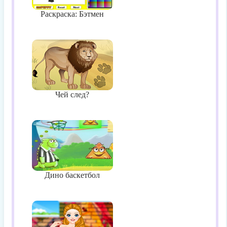
Раскраска: Бэтмен
Чей след?
Дино баскетбол