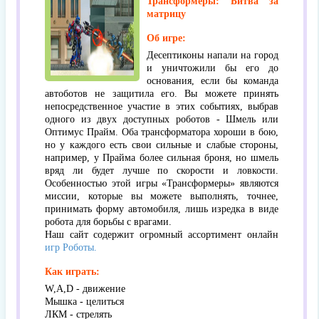
Трансформеры: Битва за
матрицу
Об игре:
Десептиконы напали на город
и уничтожили бы его до
основания, если бы команда
автоботов не защитила его. Вы можете принять
непосредственное участие в этих событиях, выбрав
одного из двух доступных роботов - Шмель или
Оптимус Прайм. Оба трансформатора хороши в бою,
но у каждого есть свои сильные и слабые стороны,
например, у Прайма более сильная броня, но шмель
вряд ли будет лучше по скорости и ловкости.
Особенностью этой игры «Трансформеры» являются
миссии, которые вы можете выполнять, точнее,
принимать форму автомобиля, лишь изредка в виде
робота для борьбы с врагами.
Наш сайт содержит огромный ассортимент онлайн
игр Роботы.
Как играть:
W,A,D - движение
Мышка - целиться
ЛКМ - стрелять