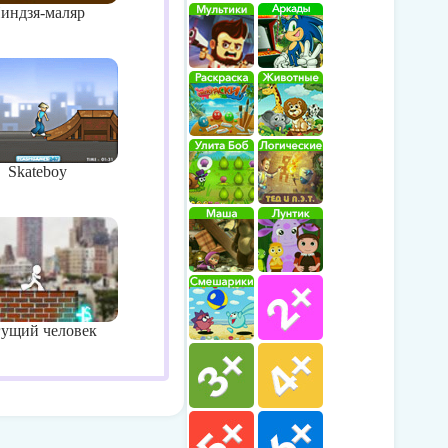
индзя-маляр
Skateboy
гущий человек