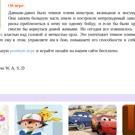
Об игре:
Давным-давно было темное племя монстров, великанов и могущ
Они заняли большую часть земли и построили непроходимый замо
риска приблизиться к нему ни одному бойцу, и если бы были х
смогли бы вернуться домой живыми. Но сегодня все изменилось. О
с властью над головой и меткостью орла. Это уничтожит темное племя
е ему в этом, управляете им в бою, повышаете его способности и соб
льную
ролевую игру
и играйте онлайн на нашем сайте бесплатно.
ли W, A, S, D