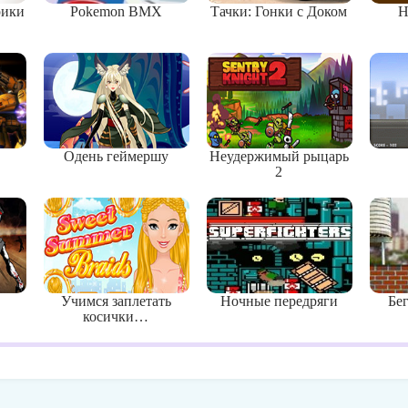
рики
Pokemon BMX
Тачки: Гонки с Доком
Н
Одень геймершу
Неудержимый рыцарь
2
Учимся заплетать
Ночные передряги
Бе
косички…