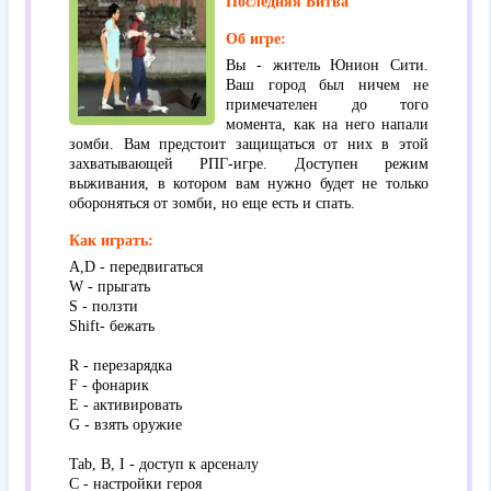
Последняя Битва
Об игре:
Вы - житель Юнион Сити.
Ваш город был ничем не
примечателен до того
момента, как на него напали
зомби. Вам предстоит защищаться от них в этой
захватывающей РПГ-игре. Доступен режим
выживания, в котором вам нужно будет не только
обороняться от зомби, но еще есть и спать.
Как играть:
A,D - передвигаться
W - прыгать
S - ползти
Shift- бежать
R - перезарядка
F - фонарик
E - активировать
G - взять оружие
Tab, B, I - доступ к арсеналу
C - настройки героя