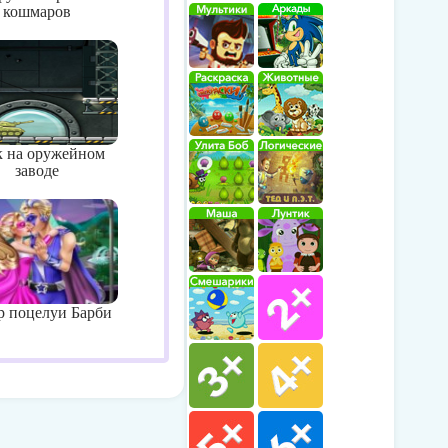
кошмаров
к на оружейном
заводе
р поцелуи Барби