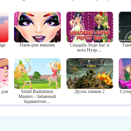
ige
Панк-рок макияж
Свадьба Леди Баг и
Тан
кота Нуар…
 для
Small Badminton
Дуэль танков 2
Супе
Masters - Забавный
бадминтон…