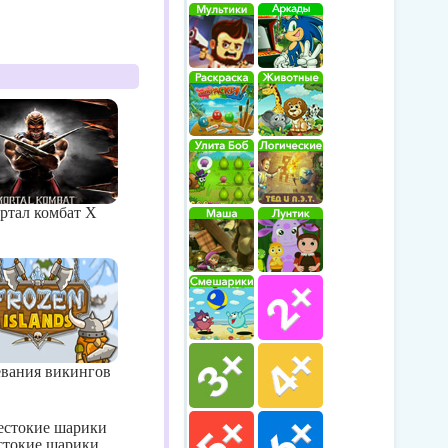
ртал комбат X
евания викингов
стокие шарики