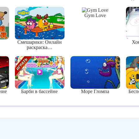
Gym Love
Смешарики: Онлайн
Хок
раскраска…
ние
Барби в бассейне
Море Гломпа
Бесп