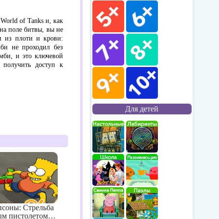
World of Tanks и, как
на поле битвы, вы не
и из плоти и крови:
мби не проходил без
мби, и это ключевой
 получить доступ к
Для детей
соны: Стрельба
ым пистолетом…