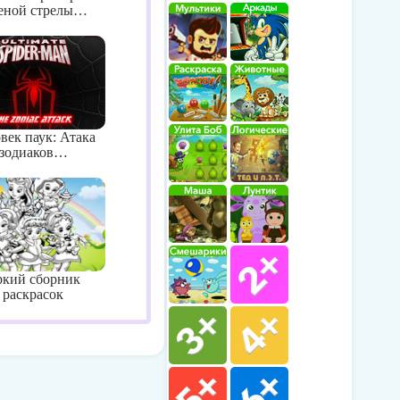
леной стрелы…
век паук: Атака
зодиаков…
ркий сборник
раскрасок