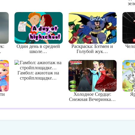
зе
к:
Один день в средней
Раскраска: Бэтмен и
Чело
…
школе…
Голубой жук…
Гамбол: ажиотаж на
стройплощадке…
ти
Холодное Сердце:
Я
Снежная Вечеринка…