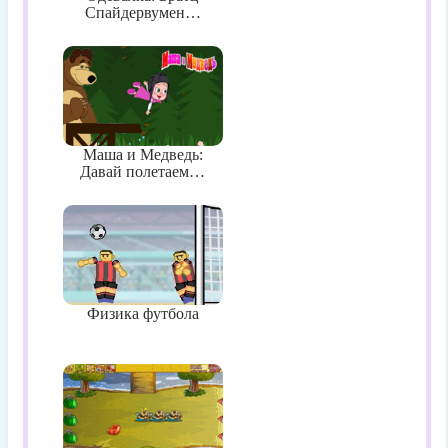
Спайдервумен…
Маша и Медведь:
Давай полетаем…
Физика футбола