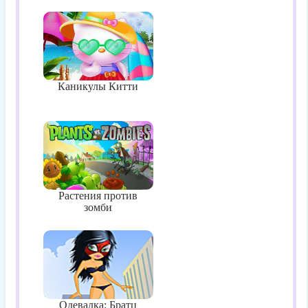
Каникулы Китти
Растения против
зомби
Одевалка: Братц